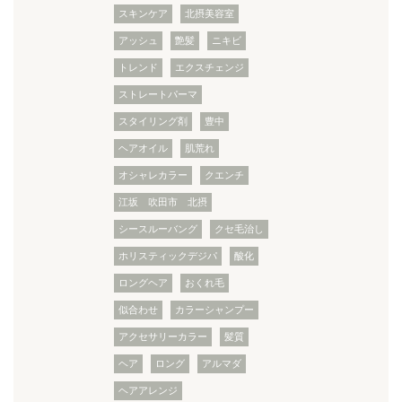
スキンケア
北摂美容室
アッシュ
艶髪
ニキビ
トレンド
エクスチェンジ
ストレートパーマ
スタイリング剤
豊中
ヘアオイル
肌荒れ
オシャレカラー
クエンチ
江坂 吹田市 北摂
シースルーバング
クセ毛治し
ホリスティックデジパ
酸化
ロングヘア
おくれ毛
似合わせ
カラーシャンプー
アクセサリーカラー
髪質
ヘア
ロング
アルマダ
ヘアアレンジ