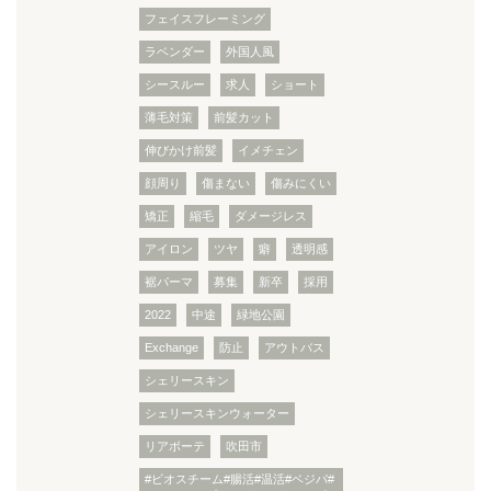
フェイスフレーミング
ラベンダー
外国人風
シースルー
求人
ショート
薄毛対策
前髪カット
伸びかけ前髪
イメチェン
顔周り
傷まない
傷みにくい
矯正
縮毛
ダメージレス
アイロン
ツヤ
癖
透明感
裾パーマ
募集
新卒
採用
2022
中途
緑地公園
Exchange
防止
アウトバス
シェリースキン
シェリースキンウォーター
リアボーテ
吹田市
#ビオスチーム#腸活#温活#ベジパ#