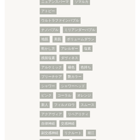
ニュアンスパーマ
ソマルカ
アトピー
ウルトラファインバブル
ナノバブル
ミリアンダーバブル
地肌
美肌
ボリュームダウン
乾かし方
アレルギー
塩素
残留塩素
ダヴィネス
アルケミック
褪色
色持ち
ブリーチケア
艶カラー
シャワー
シャワーヘッド
ピンク
コーラル
オレンジ
新人
フィルメロウ
スムース
アクアヴィア
リペアリティ
自律神経
交感神経
副交感神経
リクルート
堀江