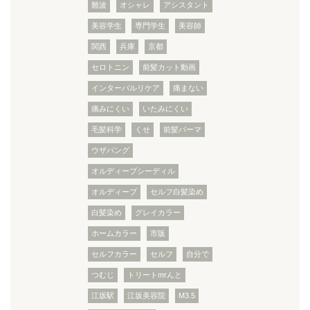
難波
オシャレ
アシスタント
美容学生
専門学生
美容師
関西
兵庫
京都
セロトニン
前髪カット動画
インターバルリケア
痛まない
痛みにくい
いたみにくい
毛髪科学
くせ
前髪パーマ
ウザバング
オルディーブシーディル
オルディーブ
セルフ白髪染め
白髪染め
グレイカラー
ホームカラー
市販
セルフカラー
セルフ
自分で
つむじ
トリートmrんと
江坂駅
江坂美容院
M3.5