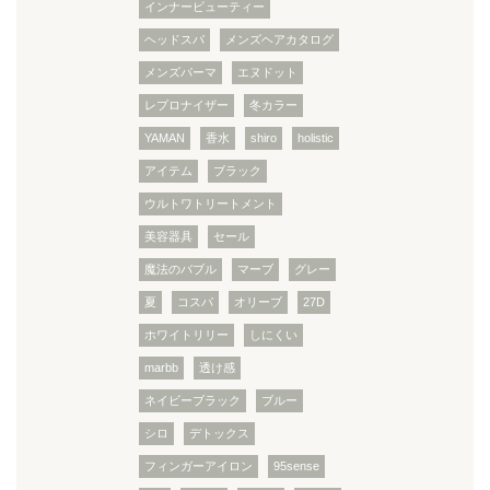
インナービューティー
ヘッドスパ
メンズヘアカタログ
メンズパーマ
エヌドット
レプロナイザー
冬カラー
YAMAN
香水
shiro
holistic
アイテム
ブラック
ウルトワトリートメント
美容器具
セール
魔法のバブル
マーブ
グレー
夏
コスパ
オリーブ
27D
ホワイトリリー
しにくい
marbb
透け感
ネイビーブラック
ブルー
シロ
デトックス
フィンガーアイロン
95sense