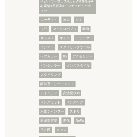
ベジパワープラス#よもぎ#ヨモギ#
心斎橋#美容室#インナービューテ
ィー
ローライト
原因
シミ
シワ
マイクロバブル
動画
オススメ
オイル
ドライヤー
インナー
スタイリングオイル
ヘアカラー
95
アクセサリー
ピンクカラー
メンズスタイル
スタイリング
酸熱系トリートメント
アイニティ
高濃度水素
メンズカット
メンズヘア
水素シャンプー
ストリ
吹田美容室
老化
ReFa
常在菌
メンズ