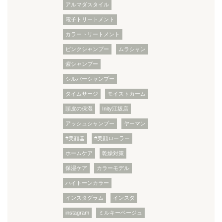
アルマダスタイル
電子トリートメント
カラートリートメント
ピンクシャンプー
ムラシャン
紫シャンプー
シルバーシャンプー
タイムサージ
モイストカーム
頭皮の保湿
Inity江坂店
アッシュシャンプー
ヤーマン
#美顔器
#美顔ローラー
ホームケア
乾燥対策
保湿ケア
カラーモデル
ハイトーンカラー
インスタグラム
インスタ
instagram
ミルキーベージュ