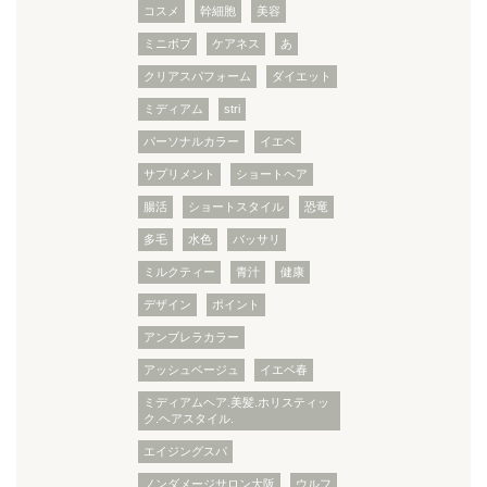
コスメ
幹細胞
美容
ミニボブ
ケアネス
あ
クリアスパフォーム
ダイエット
ミディアム
stri
パーソナルカラー
イエベ
サプリメント
ショートヘア
腸活
ショートスタイル
恐竜
多毛
水色
バッサリ
ミルクティー
青汁
健康
デザイン
ポイント
アンブレラカラー
アッシュベージュ
イエベ春
ミディアムヘア.美髪.ホリスティッ
ク.ヘアスタイル.
エイジングスパ
ノンダメージサロン大阪
ウルフ