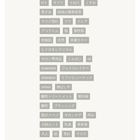
H２
サプリ
うねり
くすみ
黒ずみ
緑地公園美容室
マスク荒れ
フケ
クレア
アコライム
脂
脂性肌
乾燥肌
北摂
水素カラー
ヒドロキシラジカル
サロン専売品
ミルボン
oil
treatment
フェイスレイヤー
shampoo
リファビューテック
sense
伸ばし中
酸性トリートメント
紫外線
酸性
ブラッシング
熱ダメージ
サロンケア
痒み
小顔カット
乳液
美容液
大人
肌
荒れ
マスク