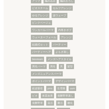
アップ
編み込み
編みおろし
ビオスチーム
セルフアレンジ
ゆるアレンジ
波ウェーブ
ピンクベージュ
ワンカールパーマ
内巻きボブ
ウォーターフォール
アレンジ
結婚式セット
パーティー
パーティーヘア
よもぎ蒸し
biosteam
メンズヘアスタイル
男性パーマ
男性
男
髪型
メンズニュアンスパーマ
ポイントパーマ
デザインパーマ
経皮吸収
pms
生理痛
uum
ビオ
体質改善
発酵野草蒸し
発酵野草
温活
菌活
糖化