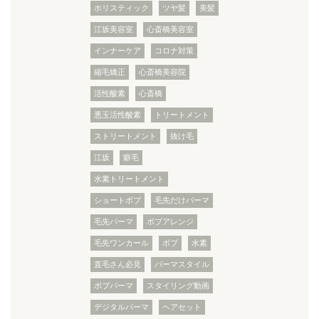
ホリスティック
ツヤ髪
美髪
江坂美容室
心斎橋美容室
インナーケア
コロナ対策
縮毛矯正
心斎橋美容院
活性酸素
心斎橋
悪玉活性酸素
トリートメント
ストリートメント
抜け毛
江坂
癖毛
水素トリートメント
ショートボブ
毛先だけパーマ
毛先パーマ
ボブアレンジ
毛先ワンカール
ボブ
水素
直毛さん必見
パーマスタイル
ボブパーマ
スタイリング動画
デジタルパーマ
ヘアセット