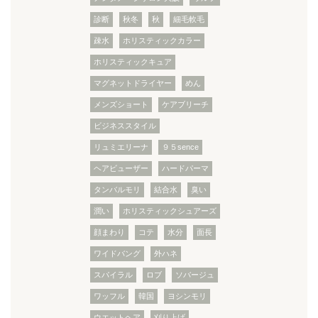
診断
秋冬
秋
細毛軟毛
疎水
ホリスティックカラー
ホリスティックキュア
マグネットドライヤー
めん
メンズショート
ケアブリーチ
ビジネススタイル
リュミエリーナ
９５sence
ヘアビューザー
ハードパーマ
タンバルモリ
結合水
臭い
潤い
ホリスティックシュアーズ
顔まわり
コテ
水分
面長
ワイドバング
外ハネ
スパイラル
ロブ
ソバージュ
ワッフル
韓国
ヨシンモリ
ウエットヘア
刈り上げ