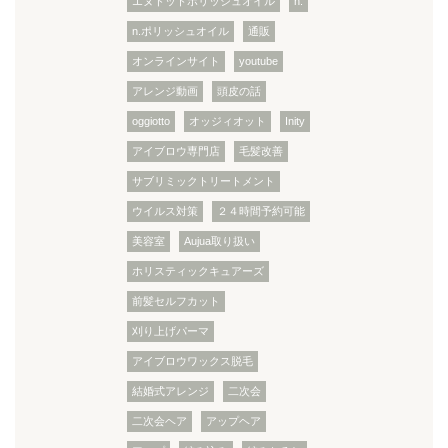
エヌドットポリッシュオイル
n.
n.ポリッシュオイル
通販
オンラインサイト
youtube
アレンジ動画
頭皮の話
oggiotto
オッジィオット
Inity
アイブロウ専門店
毛髪改善
サブリミックトリートメント
ウイルス対策
２４時間予約可能
美容室
Aujua取り扱い
ホリスティックキュアーズ
前髪セルフカット
刈り上げパーマ
アイブロウワックス脱毛
結婚式アレンジ
二次会
二次会ヘア
アップヘア