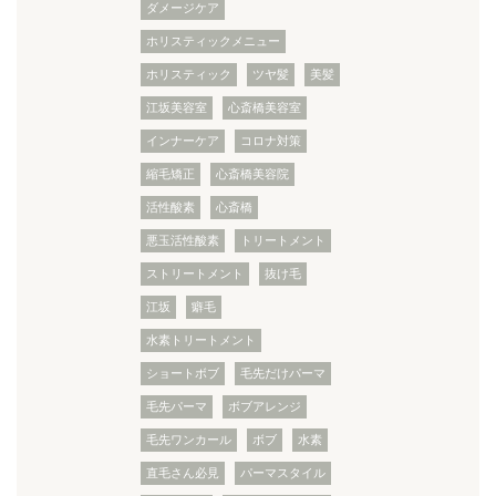
ダメージケア
ホリスティックメニュー
ホリスティック
ツヤ髪
美髪
江坂美容室
心斎橋美容室
インナーケア
コロナ対策
縮毛矯正
心斎橋美容院
活性酸素
心斎橋
悪玉活性酸素
トリートメント
ストリートメント
抜け毛
江坂
癖毛
水素トリートメント
ショートボブ
毛先だけパーマ
毛先パーマ
ボブアレンジ
毛先ワンカール
ボブ
水素
直毛さん必見
パーマスタイル