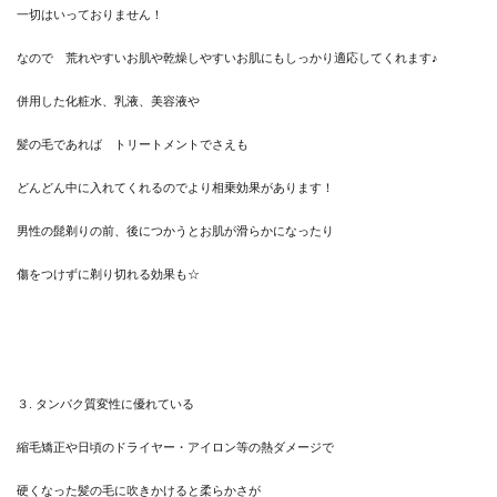
一切はいっておりません！
なので 荒れやすいお肌や乾燥しやすいお肌にもしっかり適応してくれます♪
併用した化粧水、乳液、美容液や
髪の毛であれば トリートメントでさえも
どんどん中に入れてくれるのでより相乗効果があります！
男性の髭剃りの前、後につかうとお肌が滑らかになったり
傷をつけずに剃り切れる効果も☆
３. タンパク質変性に優れている
縮毛矯正や日頃のドライヤー・アイロン等の熱ダメージで
硬くなった髪の毛に吹きかけると柔らかさが