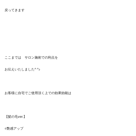
戻ってきます
ここまでは サロン施術での利点を
お伝えいたしました^ ^♪
お客様に自宅でご使用頂く上での効果効能は
【髪の毛ver.】
○艶感アップ