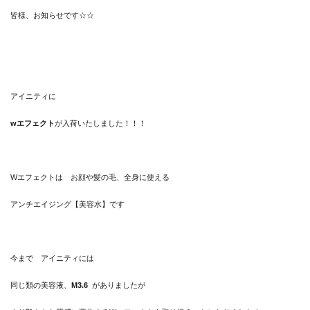
皆様、お知らせです☆☆
アイニティに
wエフェクト
が入荷いたしました！！！
Wエフェクトは お顔や髪の毛、全身に使える
アンチエイジング【美容水】です
今まで アイニティには
同じ類の美容液、
M3.6
がありましたが