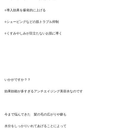
○導入効果を爆発的に上げる
○シェービングなどの肌トラブル抑制
○くすみやしみが目立たないお肌に導く
いかがですか？？
効果効能が多すぎるアンチエイジング美容水なのです
今まで悩んできた 髪の毛の広がりや癖も
水分をしっかりいれてあげることによって