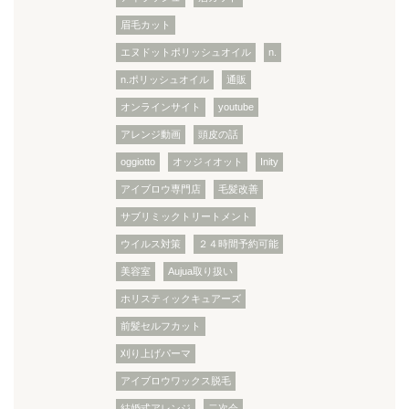
眉毛カット
エヌドットポリッシュオイル
n.
n.ポリッシュオイル
通販
オンラインサイト
youtube
アレンジ動画
頭皮の話
oggiotto
オッジィオット
Inity
アイブロウ専門店
毛髪改善
サブリミックトリートメント
ウイルス対策
２４時間予約可能
美容室
Aujua取り扱い
ホリスティックキュアーズ
前髪セルフカット
刈り上げパーマ
アイブロウワックス脱毛
結婚式アレンジ
二次会