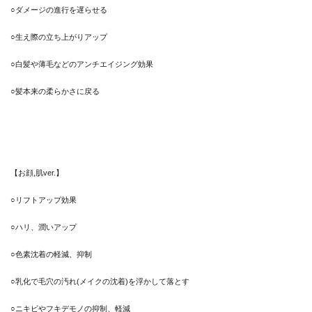
○ダメージの進行を遅らせる
○生え際の立ち上がりアップ
○白髪や薄毛などのアンチエイジング効果
○髪本来の柔らかさに戻る
【お顔,肌ver.】
○リフトアップ効果
○ハリ、潤いアップ
○色素沈着の軽減、抑制
○乳化で毛穴の汚れ(メイクの沈着)を浮かして落とす
○ニキビやフキデモノの抑制、軽減