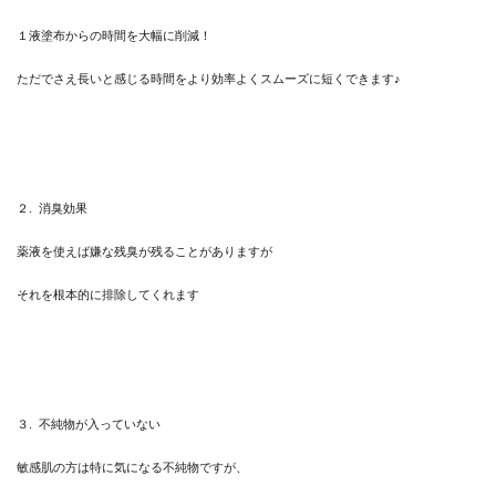
１液塗布からの時間を大幅に削減！
ただでさえ長いと感じる時間をより効率よくスムーズに短くできます♪
２. 消臭効果
薬液を使えば嫌な残臭が残ることがありますが
それを根本的に排除してくれます
３. 不純物が入っていない
敏感肌の方は特に気になる不純物ですが、