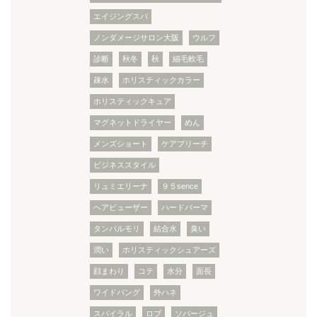
エイジングスパ
ノンダメージサロン大阪
ウルフ
診断
秋冬
秋
細毛軟毛
疎水
ホリスティックカラー
ホリスティックキュア
マグネットドライヤー
めん
メンズショート
ケアブリーチ
ビジネススタイル
リュミエリーナ
９５sence
ヘアビューザー
ハードパーマ
タンバルモリ
結合水
臭い
潤い
ホリスティックシュアーズ
顔まわり
コテ
水分
面長
ワイドバング
外ハネ
スパイラル
ロブ
ソバージュ