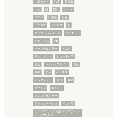
小顔カット
乳液
美容液
大人
肌
荒れ
マスク
コスメ
幹細胞
美容
ミニボブ
ケアネス
あ
クリアスパフォーム
ダイエット
ミディアム
stri
パーソナルカラー
イエベ
サプリメント
ショートヘア
腸活
ショートスタイル
恐竜
多毛
水色
バッサリ
ミルクティー
青汁
健康
デザイン
ポイント
アンブレラカラー
アッシュベージュ
イエベ春
ミディアムヘア.美髪.ホリスティッ
ク.ヘアスタイル.