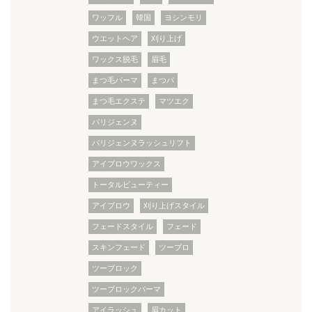
ワッフル
韓国
ヨシンモリ
ウエットヘア
刈り上げ
ワックス脱毛
眉毛
まつ毛パーマ
まつパ
まつ毛エクステ
マツエク
パリジェンヌ
パリジェンヌラッシュリフト
アイブロウワックス
トータルビューティー
アイブロウ
刈り上げスタイル
フェードスタイル
フェード
スキンフェード
ツーブロ
ツーブロック
ツーブロックパーマ
アイラッシュ
眉カット