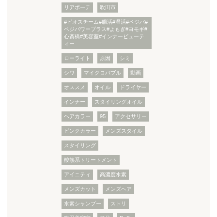
リアボーテ
吹田市
#ビオスチーム#腸活#温活#ベジパ#
ベジパワープラス#よもぎ#ヨモギ#
心斎橋#美容室#インナービューテ
ィー
ローライト
原因
シミ
シワ
マイクロバブル
動画
オススメ
オイル
ドライヤー
インナー
スタイリングオイル
ヘアカラー
95
アクセサリー
ピンクカラー
メンズスタイル
スタイリング
酸熱系トリートメント
アイニティ
高濃度水素
メンズカット
メンズヘア
水素シャンプー
ストリ