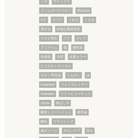
シロ
デトックス
フィンガーアイロン
95sense
H２
サプリ
うねり
くすみ
黒ずみ
緑地公園美容室
マスク荒れ
フケ
クレア
アコライム
脂
脂性肌
乾燥肌
北摂
水素カラー
ヒドロキシラジカル
サロン専売品
ミルボン
oil
treatment
フェイスレイヤー
shampoo
リファビューテック
sense
伸ばし中
酸性トリートメント
紫外線
酸性
ブラッシング
熱ダメージ
サロンケア
痒み