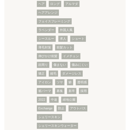
ヘア
ロング
アルマダ
ヘアアレンジ
フェイスフレーミング
ラベンダー
外国人風
シースルー
求人
ショート
薄毛対策
前髪カット
伸びかけ前髪
イメチェン
顔周り
傷まない
傷みにくい
矯正
縮毛
ダメージレス
アイロン
ツヤ
癖
透明感
裾パーマ
募集
新卒
採用
2022
中途
緑地公園
Exchange
防止
アウトバス
シェリースキン
シェリースキンウォーター