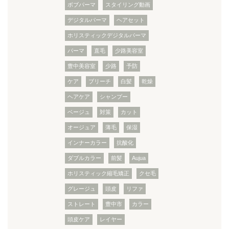
ボブパーマ
スタイリング動画
デジタルパーマ
ヘアセット
ホリスティックデジタルパーマ
パーマ
直毛
少路美容室
豊中美容室
少路
予防
ケア
ブリーチ
白髪
乾燥
ヘアケア
シャンプー
ベージュ
対策
カット
オージュア
薄毛
保湿
インナーカラー
抗酸化
ダブルカラー
前髪
Aujua
ホリスティック縮毛矯正
クセ毛
グレージュ
頭皮
リファ
ストレート
豊中市
カラー
頭皮ケア
レイヤー