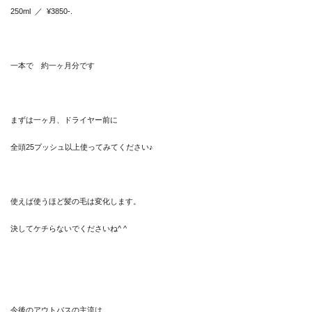
250ml ／ ¥3850-.
一本で 約一ヶ月分です
まずは一ヶ月、ドライヤー前に
全頭25プッシュ以上使ってみてください♪
使えば使うほど髪の毛は変化します。
決してケチらないでくださいね^ ^
今後のアウトバスの主流は