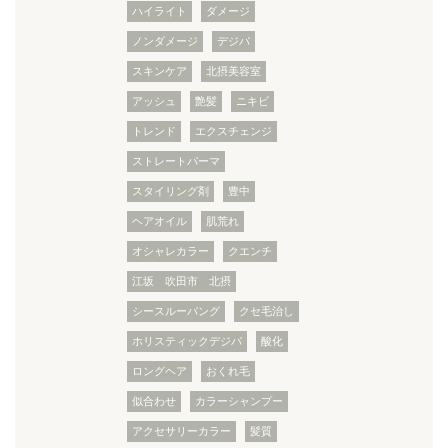
ハイライト
ダメージ
ノンダメージ
デジパ
スキンケア
北摂美容室
アッシュ
艶髪
ニキビ
トレンド
エクスチェンジ
ストレートパーマ
スタイリング剤
豊中
ヘアオイル
肌荒れ
オシャレカラー
クエンチ
江坂 吹田市 北摂
シースルーバング
クセ毛治し
ホリスティックデジパ
酸化
ロングヘア
おくれ毛
似合わせ
カラーシャンプー
アクセサリーカラー
髪質