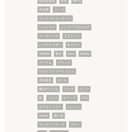
吹田美容室
老化
ReFa
常在菌
メンズ
インナービューティー
ヘッドスパ
メンズヘアカタログ
メンズパーマ
エヌドット
レプロナイザー
冬カラー
YAMAN
香水
shiro
holistic
アイテム
ブラック
ウルトワトリートメント
美容器具
セール
魔法のバブル
マーブ
グレー
夏
コスパ
オリーブ
27D
ホワイトリリー
しにくい
marbb
透け感
ネイビーブラック
ブルー