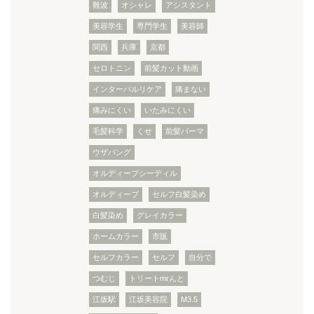
難波
オシャレ
アシスタント
美容学生
専門学生
美容師
関西
兵庫
京都
セロトニン
前髪カット動画
インターバルリケア
痛まない
痛みにくい
いたみにくい
毛髪科学
くせ
前髪パーマ
ウザバング
オルディーブシーディル
オルディーブ
セルフ白髪染め
白髪染め
グレイカラー
ホームカラー
市販
セルフカラー
セルフ
自分で
つむじ
トリートmrんと
江坂駅
江坂美容院
M3.5