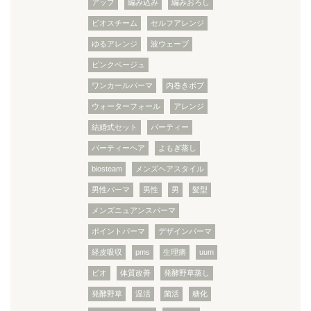
アップ
編み込み
編みおろし
ビオスチーム
セルフアレンジ
ゆるアレンジ
波ウェーブ
ピンクベージュ
ワンカールパーマ
内巻きボブ
ウォーターフォール
アレンジ
結婚式セット
パーティー
パーティーヘア
よもぎ蒸し
biosteam
メンズヘアスタイル
男性パーマ
男性
男
髪型
メンズニュアンスパーマ
ポイントパーマ
デザインパーマ
経皮吸収
pms
生理痛
uum
ビオ
体質改善
発酵野草蒸し
発酵野草
温活
菌活
糖化