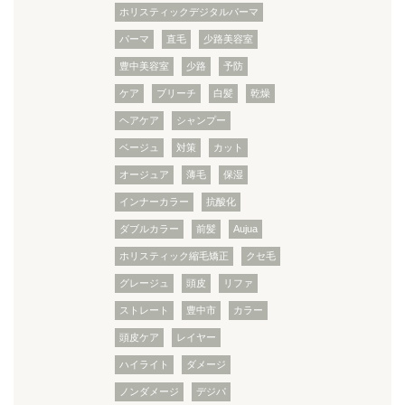
ホリスティックデジタルパーマ
パーマ
直毛
少路美容室
豊中美容室
少路
予防
ケア
ブリーチ
白髪
乾燥
ヘアケア
シャンプー
ベージュ
対策
カット
オージュア
薄毛
保湿
インナーカラー
抗酸化
ダブルカラー
前髪
Aujua
ホリスティック縮毛矯正
クセ毛
グレージュ
頭皮
リファ
ストレート
豊中市
カラー
頭皮ケア
レイヤー
ハイライト
ダメージ
ノンダメージ
デジパ