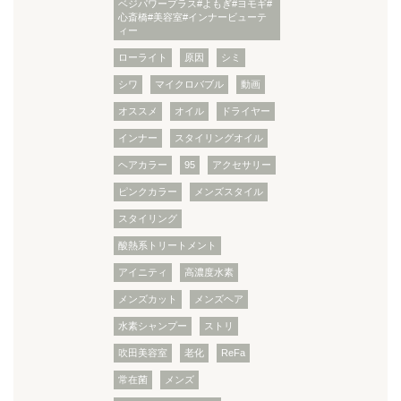
ベジパワープラス#よもぎ#ヨモギ#
心斎橋#美容室#インナービューテ
ィー
ローライト
原因
シミ
シワ
マイクロバブル
動画
オススメ
オイル
ドライヤー
インナー
スタイリングオイル
ヘアカラー
95
アクセサリー
ピンクカラー
メンズスタイル
スタイリング
酸熱系トリートメント
アイニティ
高濃度水素
メンズカット
メンズヘア
水素シャンプー
ストリ
吹田美容室
老化
ReFa
常在菌
メンズ