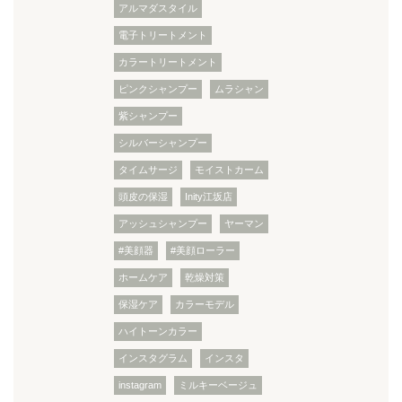
アルマダスタイル
電子トリートメント
カラートリートメント
ピンクシャンプー
ムラシャン
紫シャンプー
シルバーシャンプー
タイムサージ
モイストカーム
頭皮の保湿
Inity江坂店
アッシュシャンプー
ヤーマン
#美顔器
#美顔ローラー
ホームケア
乾燥対策
保湿ケア
カラーモデル
ハイトーンカラー
インスタグラム
インスタ
instagram
ミルキーベージュ