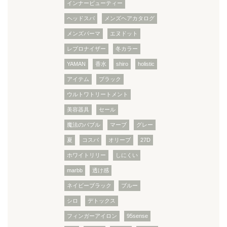
インナービューティー
ヘッドスパ
メンズヘアカタログ
メンズパーマ
エヌドット
レプロナイザー
冬カラー
YAMAN
香水
shiro
holistic
アイテム
ブラック
ウルトワトリートメント
美容器具
セール
魔法のバブル
マーブ
グレー
夏
コスパ
オリーブ
27D
ホワイトリリー
しにくい
marbb
透け感
ネイビーブラック
ブルー
シロ
デトックス
フィンガーアイロン
95sense