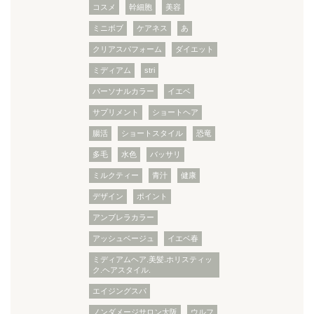
コスメ
幹細胞
美容
ミニボブ
ケアネス
あ
クリアスパフォーム
ダイエット
ミディアム
stri
パーソナルカラー
イエベ
サプリメント
ショートヘア
腸活
ショートスタイル
恐竜
多毛
水色
バッサリ
ミルクティー
青汁
健康
デザイン
ポイント
アンブレラカラー
アッシュベージュ
イエベ春
ミディアムヘア.美髪.ホリスティッ
ク.ヘアスタイル.
エイジングスパ
ノンダメージサロン大阪
ウルフ