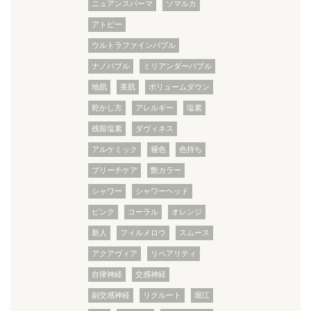
ニュアンスパーマ
ソマルカ
アトピー
ウルトラファインバブル
ナノバブル
ミリアンダーバブル
地肌
美肌
ボリュームダウン
乾かし方
アレルギー
塩素
残留塩素
ダヴィネス
アルケミック
褪色
色持ち
ブリーチケア
艶カラー
シャワー
シャワーヘッド
ピンク
コーラル
オレンジ
新人
フィルメロウ
スムース
アクアヴィア
リペアリティ
自律神経
交感神経
副交感神経
リクルート
堀江