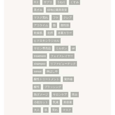
H２
サプリ
うねり
くすみ
黒ずみ
緑地公園美容室
マスク荒れ
フケ
クレア
アコライム
脂
脂性肌
乾燥肌
北摂
水素カラー
ヒドロキシラジカル
サロン専売品
ミルボン
oil
treatment
フェイスレイヤー
shampoo
リファビューテック
sense
伸ばし中
酸性トリートメント
紫外線
酸性
ブラッシング
熱ダメージ
サロンケア
痒み
小顔カット
乳液
美容液
大人
肌
荒れ
マスク