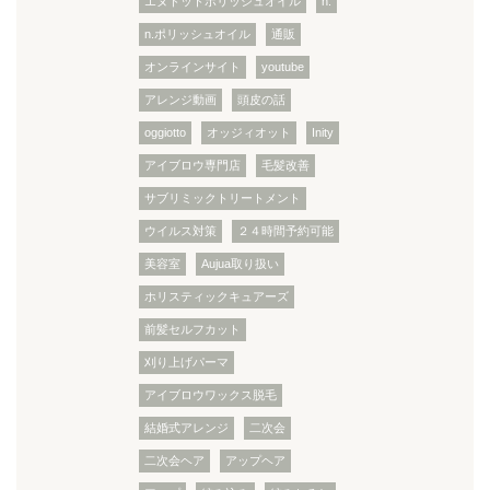
エヌドットポリッシュオイル
n.
n.ポリッシュオイル
通販
オンラインサイト
youtube
アレンジ動画
頭皮の話
oggiotto
オッジィオット
Inity
アイブロウ専門店
毛髪改善
サブリミックトリートメント
ウイルス対策
２４時間予約可能
美容室
Aujua取り扱い
ホリスティックキュアーズ
前髪セルフカット
刈り上げパーマ
アイブロウワックス脱毛
結婚式アレンジ
二次会
二次会ヘア
アップヘア