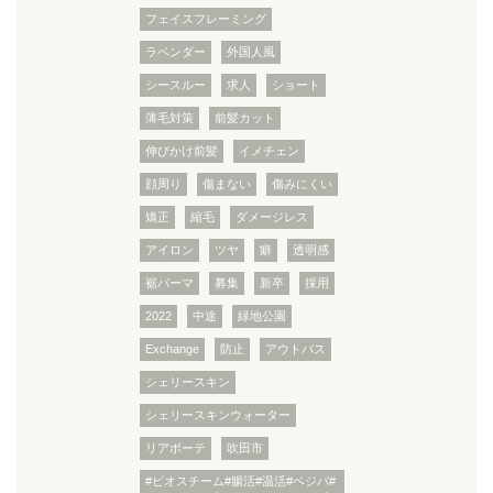
フェイスフレーミング
ラベンダー
外国人風
シースルー
求人
ショート
薄毛対策
前髪カット
伸びかけ前髪
イメチェン
顔周り
傷まない
傷みにくい
矯正
縮毛
ダメージレス
アイロン
ツヤ
癖
透明感
裾パーマ
募集
新卒
採用
2022
中途
緑地公園
Exchange
防止
アウトバス
シェリースキン
シェリースキンウォーター
リアボーテ
吹田市
#ビオスチーム#腸活#温活#ベジパ#