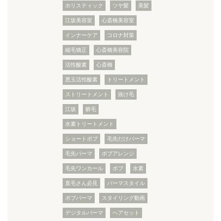
ホリスティック
ツヤ髪
美髪
江坂美容室
心斎橋美容室
インナーケア
コロナ対策
縮毛矯正
心斎橋美容院
活性酸素
心斎橋
悪玉活性酸素
トリートメント
ストリートメント
抜け毛
江坂
癖毛
水素トリートメント
ショートボブ
毛先だけパーマ
毛先パーマ
ボブアレンジ
毛先ワンカール
ボブ
水素
直毛さん必見
パーマスタイル
ボブパーマ
スタイリング動画
デジタルパーマ
ヘアセット