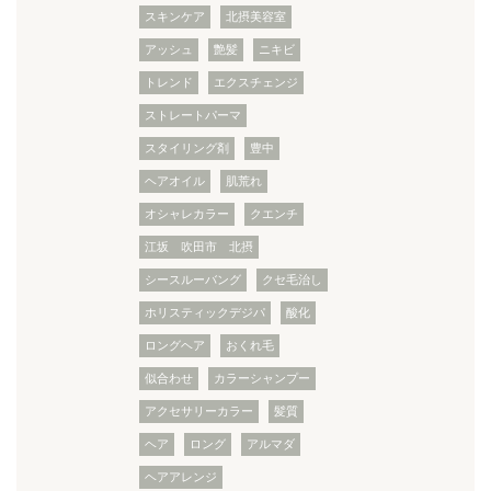
スキンケア
北摂美容室
アッシュ
艶髪
ニキビ
トレンド
エクスチェンジ
ストレートパーマ
スタイリング剤
豊中
ヘアオイル
肌荒れ
オシャレカラー
クエンチ
江坂 吹田市 北摂
シースルーバング
クセ毛治し
ホリスティックデジパ
酸化
ロングヘア
おくれ毛
似合わせ
カラーシャンプー
アクセサリーカラー
髪質
ヘア
ロング
アルマダ
ヘアアレンジ